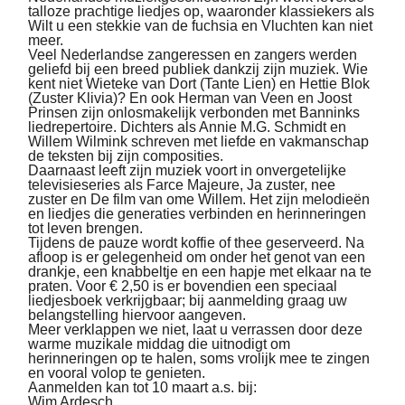
talloze prachtige liedjes op, waaronder klassiekers als
Wilt u een stekkie van de fuchsia en Vluchten kan niet
meer.
Veel Nederlandse zangeressen en zangers werden
geliefd bij een breed publiek dankzij zijn muziek. Wie
kent niet Wieteke van Dort (Tante Lien) en Hettie Blok
(Zuster Klivia)? En ook Herman van Veen en Joost
Prinsen zijn onlosmakelijk verbonden met Banninks
liedrepertoire. Dichters als Annie M.G. Schmidt en
Willem Wilmink schreven met liefde en vakmanschap
de teksten bij zijn composities.
Daarnaast leeft zijn muziek voort in onvergetelijke
televisieseries als Farce Majeure, Ja zuster, nee
zuster en De film van ome Willem. Het zijn melodieën
en liedjes die generaties verbinden en herinneringen
tot leven brengen.
Tijdens de pauze wordt koffie of thee geserveerd. Na
afloop is er gelegenheid om onder het genot van een
drankje, een knabbeltje en een hapje met elkaar na te
praten. Voor € 2,50 is er bovendien een speciaal
liedjesboek verkrijgbaar; bij aanmelding graag uw
belangstelling hiervoor aangeven.
Meer verklappen we niet, laat u verrassen door deze
warme muzikale middag die uitnodigt om
herinneringen op te halen, soms vrolijk mee te zingen
en vooral volop te genieten.
Aanmelden kan tot 10 maart a.s. bij:
Wim Ardesch