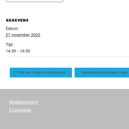
GEGEVENS
Datum:
27 november 2022
Tijd:
14:30 - 16:30
OVA van Gogh en zijn brieven
Boeklancering Sander Haas
Medewerkers
Exposities