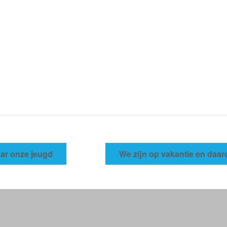
aar onze jeugd
We zijn op vakantie en daar