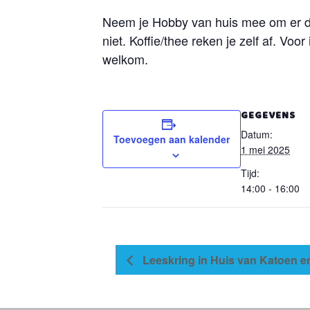
Neem je Hobby van huis mee om er di
niet. Koffie/thee reken je zelf af. Voor
welkom.
GEGEVENS
Datum:
Toevoegen aan kalender
1 mei 2025
Tijd:
14:00 - 16:00
Leeskring in Huis van Katoen e