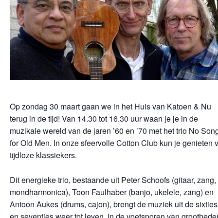
Op zondag 30 maart gaan we in het Huis van Katoen & Nu
terug in de tijd! Van 14.30 tot 16.30 uur waan je je in de
muzikale wereld van de jaren ’60 en ’70 met het trio
No Son
for Old Men
. In onze sfeervolle
Cotton Club
kun je genieten 
tijdloze klassiekers.
Dit energieke trio, bestaande uit
Peter Schoofs (gitaar, zang,
mondharmonica), Toon
Faulhaber (banjo, ukelele, zang) en
Antoon Aukes (drums, cajon)
, brengt de muziek uit de sixties
en seventies weer tot leven. In de voetsporen van groothede