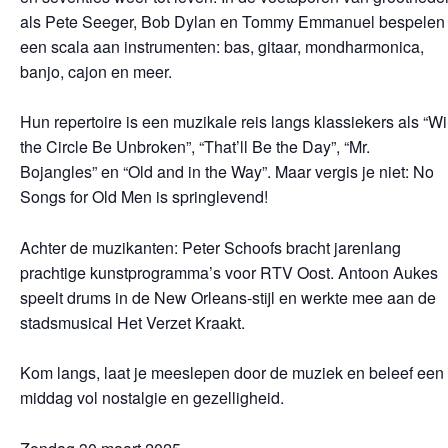
als
Pete
Seeger, Bob Dylan en Tommy Emmanuel
bespelen 
een scala aan instrumenten: bas, gitaar, mondharmonica,
banjo, cajon en meer.
Hun repertoire is een muzikale reis langs klassiekers als
“Wi
the Circle Be Unbroken”
,
“That’ll Be the Day”
,
“Mr.
Bojangles”
en
“Old and in the Way”
. Maar vergis je niet:
No
Songs for Old Men is springlevend!
Achter de muzikanten:
Peter Schoofs
bracht jarenlang
prachtige kunstprogramma’s voor RTV Oost.
Antoon Aukes
speelt drums in de New Orleans-stijl en werkte mee aan de
stadsmusical
Het Verzet Kraakt
.
Kom langs, laat je meeslepen door de muziek en beleef een
middag vol nostalgie en gezelligheid.