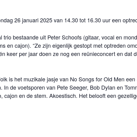
ondag 26 januari 2025 van 14.30 tot 16.30 uur een optr
 trio bestaande uit Peter Schoofs (gitaar, vocal en mon
ms en cajon). “Ze zijn eigenlijk gestopt met optreden om
én keer per jaar doen ze nog een reünieconcert en dat d
folk is het muzikale jasje van No Songs for Old Men een s
en. In de voetsporen van Pete Seeger, Bob Dylan en To
o, cajon en de stem. Akoestisch. Het belooft een gezell