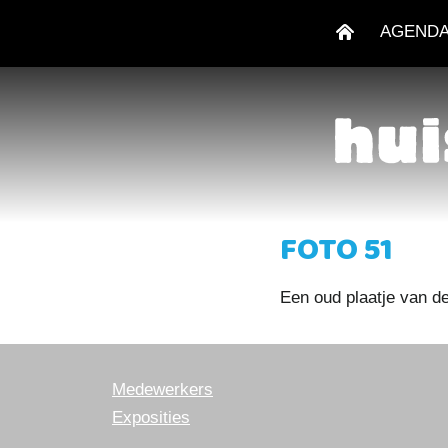
AGEND
FOTO 51
Een oud plaatje van d
Medewerkers
Exposities